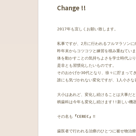
Change !!
2017年も宜しくお願い致します。

私事ですが、2月に行われるフルマラソンに向
昨年末からコツコツと練習を積み重ねていま
体を動かすことの気持ちよさを学士時代ぶり
是非とも習慣化したいものです。

そのおかげか30代となり、徐々に貯まって
誰にも気づかれない変化ですが、1人小さな
大小はあれど、変化し続けることは大事だと
柄歯科は今年も変化し続けます!!新しい機器
その名も
『CEREC』
‼

歯医者で行われる治療のひとつに被せ物治療