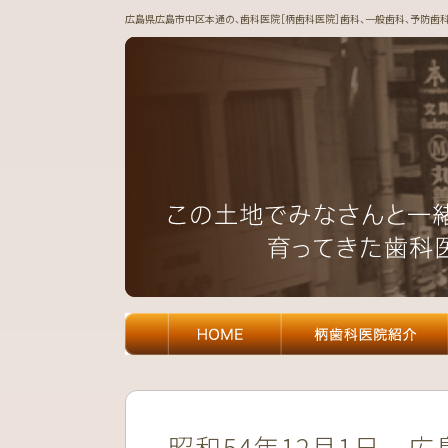
広島県広島市中区本通の、歯科医院［柄歯科医院］歯科、一般歯科、予防歯科、
昭和54年12月1日
広