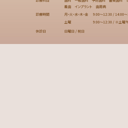
診療科目
歯科 一般歯科 予防歯科 審美歯科 ホ
義歯 インプラント 歯周病
診療時間
月・火・水・木・金
9:00～12:30 / 14:00～
土曜
9:00～12:30 / ※土
休診日
日曜日 / 祝日